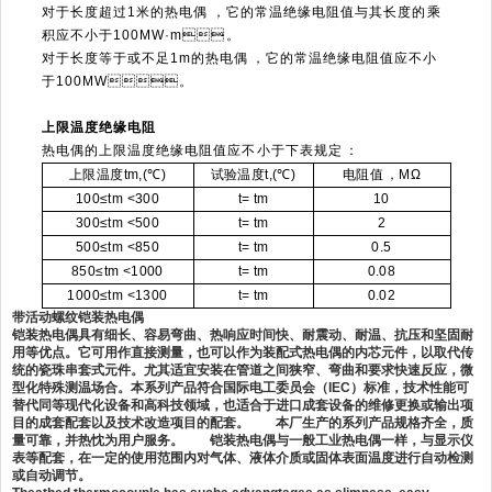
对于长度超过1米的热电偶，它的常温绝缘电阻值与其长度的乘
积应不小于100MW·m。
对于长度等于或不足1m的热电偶，它的常温绝缘电阻值应不小
于100MW。
上限温度绝缘电阻
热电偶的上限温度绝缘电阻值应不小于下表规定：
上限温度tm,(℃)
试验温度t,(℃)
电阻值，MΩ
100
≤tm <300
t= tm
10
300
≤tm <500
t= tm
2
500
≤tm <850
t= tm
0.5
850
≤tm <1000
t= tm
0.08
1000
≤tm <1300
t= tm
0.02
带活动螺纹铠装热电偶
铠装热电偶具有细长、容易弯曲、热响应时间快、耐震动、耐温、抗压和坚固耐
用等优点。它可用作直接测量，也可以作为装配式热电偶的内芯元件，以取代传
统的瓷珠串套式元件。尤其适宜安装在管道之间狭窄、弯曲和要求快速反应，微
型化特殊测温场合。
本系列产品符合国际电工委员会（
IEC
）标准，技术性能可
替代同等现代化设备和高科技领域，也适合于进口成套设备的维修更换或输出项
目的成套配套以及技术改造项目的配套。 本厂生产的系列产品规格齐全，质
量可靠，并热忱为用户服务。 铠装热电偶与一般工业热电偶一样，与显示仪
表等配套，在一定的使用范围内对气体、液体介质或固体表面温度进行自动检测
或自动调节。