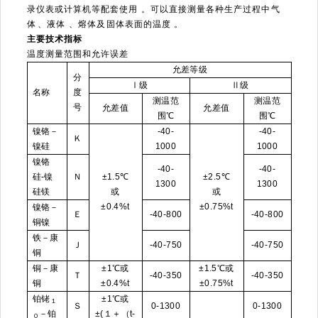
录仪表或计算机等配套使用。可以直接测量各种生产过程中气
体、液体、熔体及固体表面的温度。
主要技术指标
温度测量范围和允许误差
允差等级
分
Ⅰ级
Ⅱ级
名称
度
测温范
测温范
号
允差值
允差值
围℃
围℃
镍铬－
-40-
-40-
Ｋ
镍硅
1000
1000
镍铬
-40-
-40-
硅-镍
Ｎ
±1.5℃
±2.5℃
1300
1300
硅镁
或
或
±0.4%t
±0.75%t
镍铬－
Ｅ
-40-800
-40-800
铜镍
铁－康
Ｊ
-40-750
-40-750
铜
铜－康
±1℃或
±1.5℃或
Ｔ
-40-350
-40-350
铜
±0.4%t
±0.75%t
铂铑
±1℃或
１
Ｓ
0-1300
0-1300
－铂
±(１＋（t-
０