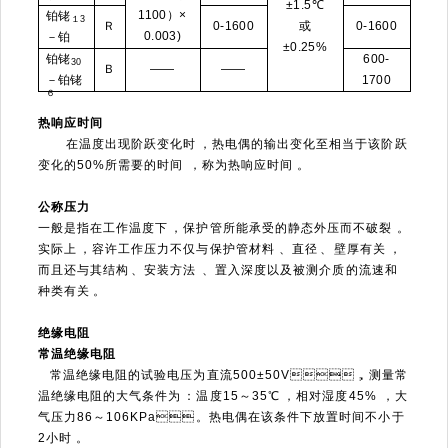
±1.5℃
1100）×
铂铑
１3
Ｒ
0-1600
或
0-1600
0.003)
－铂
±0.25%
铂铑
600-
30
Ｂ
——
——
－铂铑
1700
６
热响应时间
在温度出现阶跃变化时，热电偶的输出变化至相当于该阶跃
变化的50%所需要的时间，称为热响应时间。
公称压力
一般是指在工作温度下，保护管所能承受的静态外压而不破裂。
实际上，容许工作压力不仅与保护管材料、直径、壁厚有关，
而且还与其结构、安装方法、置入深度以及被测介质的流速和
种类有关。
绝缘电阻
常温绝缘电阻
常温绝缘电阻的试验电压为直流500±50V，测量常
温绝缘电阻的大气条件为：温度15～35℃，相对湿度45%，大
气压力86～106KPa。热电偶在该条件下放置时间不小于
2小时。