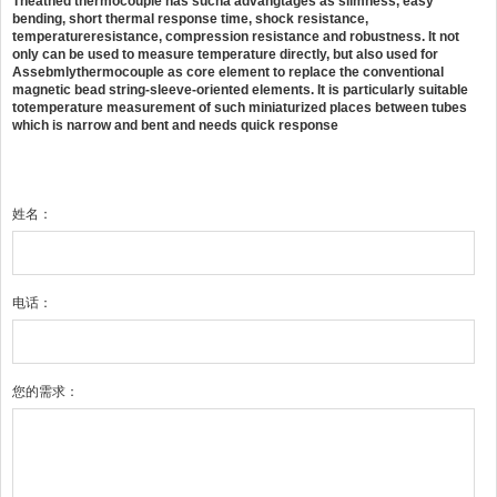
Theathed thermocouple has sucha advangtages as slimness, easy
bending, short thermal response time, shock resistance,
temperatureresistance, compression resistance and robustness. It not
only can be used to measure temperature directly, but also used for
Assebmlythermocouple as core element to replace the conventional
magnetic bead string-sleeve-oriented elements. It is particularly suitable
totemperature measurement of such miniaturized places between tubes
which is narrow and bent and needs quick response
姓名：
电话：
您的需求：