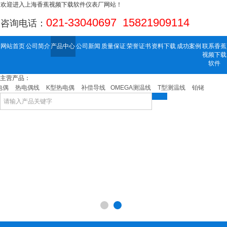
欢迎进入上海香蕉视频下载软件仪表厂网站！
021-33040697 15821909114
咨询电话：
网站首页
公司简介
产品中心
公司新闻
质量保证
荣誉证书
资料下载
成功案例
联系香蕉
视频下载
软件
主营产品：
偶
热电偶线
K型热电偶
补偿导线
OMEGA测温线
T型测温线
铂铑热电偶